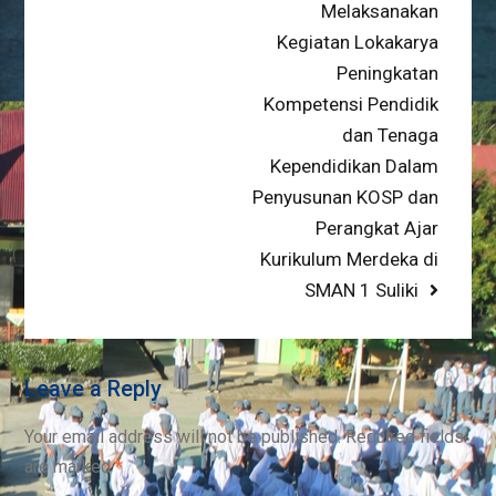
Next
Melaksanakan
post:
Kegiatan Lokakarya
Peningkatan
Kompetensi Pendidik
dan Tenaga
Kependidikan Dalam
Penyusunan KOSP dan
Perangkat Ajar
Kurikulum Merdeka di
SMAN 1 Suliki
Leave a Reply
Your email address will not be published.
Required fields
are marked
*