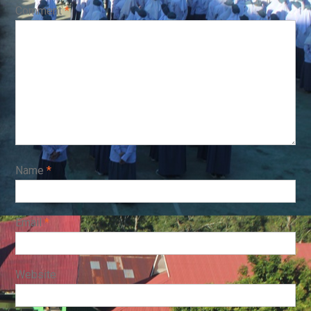
Comment
*
Name
*
Email
*
Website