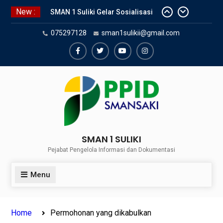
Skip
New :
SMAN 1 Suliki Gelar Sosialisasi
to
Keselamatan Berlalu Lintas
content
075297128
sman1sulikii@gmail.com
Bersama Dinas Perhubungan
Lima Puluh Kota
SNBP 2024 – Rekapitulasi
Facebook
Twiter
Youtube
Instagram
Sementara 24 siswa SMAN 1
Suliki Tembus PTN
Sosialisasi Narkoba bersama
Kasat Reserve Narkoba Polres 50
Kota
SMAN 1 SULIKI
Pejabat Pengelola Informasi dan Dokumentasi
Menu
Home
Permohonan yang dikabulkan