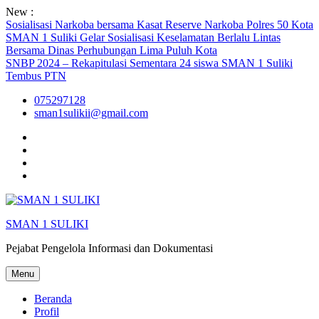
Skip
New :
to
Sosialisasi Narkoba bersama Kasat Reserve Narkoba Polres 50 Kota
content
SMAN 1 Suliki Gelar Sosialisasi Keselamatan Berlalu Lintas
Bersama Dinas Perhubungan Lima Puluh Kota
SNBP 2024 – Rekapitulasi Sementara 24 siswa SMAN 1 Suliki
Tembus PTN
075297128
sman1sulikii@gmail.com
Facebook
Twiter
Youtube
Instagram
SMAN 1 SULIKI
Pejabat Pengelola Informasi dan Dokumentasi
Menu
Beranda
Profil