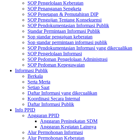
SOP Pengelolaan Keberatan
SOP Penanganan Sengketa
SOP Penetapan & Pemutahiran DIP
SOP Pengujian Tentang Konsekuensi
SOP Pendokumentasian Informasi Publik
Standar Permintaan Informasi Publik
Sop standar pengajuan keberatan
Sop standar permintaan informasi publik
SOP Pendokumentasian Informasi yang dikecualikan
SOP Pengelolaan Informasi
SOP Pedoman Pengelolaan Administrasi
SOP Pedoman Kepegawaian
Informasi Publik
Berkala
Serta Merta
Setiap Saat
Daftar Informasi yang dikecualikan
Koordinasi Secara Internal
Daftar Informasi Publik
Info PPID
Anggaran PPID
Anggaran Peningkatan SDM
Anggaran Kegiatan Lainnya
Alur Permohonan Informasi
Alur Permohonan Keberatan