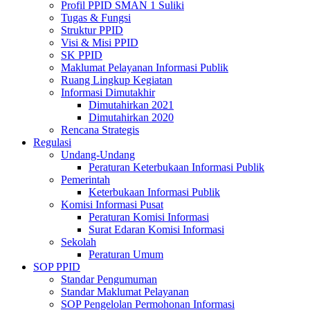
Profil PPID SMAN 1 Suliki
Tugas & Fungsi
Struktur PPID
Visi & Misi PPID
SK PPID
Maklumat Pelayanan Informasi Publik
Ruang Lingkup Kegiatan
Informasi Dimutakhir
Dimutahirkan 2021
Dimutahirkan 2020
Rencana Strategis
Regulasi
Undang-Undang
Peraturan Keterbukaan Informasi Publik
Pemerintah
Keterbukaan Informasi Publik
Komisi Informasi Pusat
Peraturan Komisi Informasi
Surat Edaran Komisi Informasi
Sekolah
Peraturan Umum
SOP PPID
Standar Pengumuman
Standar Maklumat Pelayanan
SOP Pengelolan Permohonan Informasi