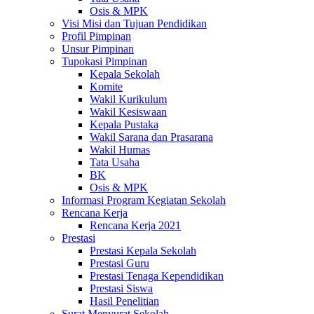
Osis & MPK
Visi Misi dan Tujuan Pendidikan
Profil Pimpinan
Unsur Pimpinan
Tupokasi Pimpinan
Kepala Sekolah
Komite
Wakil Kurikulum
Wakil Kesiswaan
Kepala Pustaka
Wakil Sarana dan Prasarana
Wakil Humas
Tata Usaha
BK
Osis & MPK
Informasi Program Kegiatan Sekolah
Rencana Kerja
Rencana Kerja 2021
Prestasi
Prestasi Kepala Sekolah
Prestasi Guru
Prestasi Tenaga Kependidikan
Prestasi Siswa
Hasil Penelitian
Surat Menyurat Sekolah