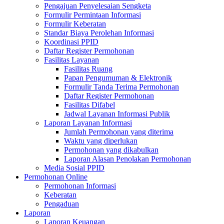
Pengajuan Penyelesaian Sengketa
Formulir Permintaan Informasi
Formulir Keberatan
Standar Biaya Perolehan Informasi
Koordinasi PPID
Daftar Register Permohonan
Fasilitas Layanan
Fasilitas Ruang
Papan Pengumuman & Elektronik
Formulir Tanda Terima Permohonan
Daftar Register Permohonan
Fasilitas Difabel
Jadwal Layanan Informasi Publik
Laporan Layanan Informasi
Jumlah Permohonan yang diterima
Waktu yang diperlukan
Permohonan yang dikabulkan
Laporan Alasan Penolakan Permohonan
Media Sosial PPID
Permohonan Online
Permohonan Informasi
Keberatan
Pengaduan
Laporan
Laporan Keuangan