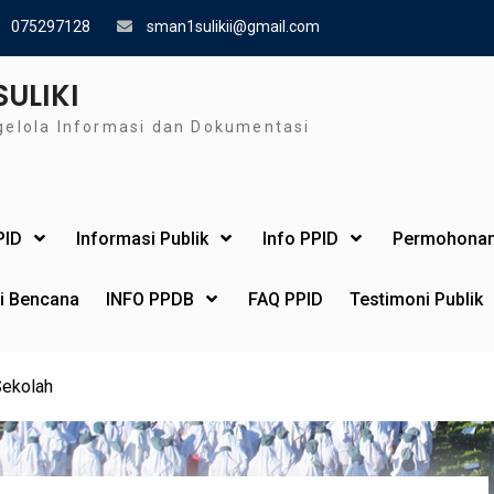
075297128
sman1sulikii@gmail.com
SULIKI
gelola Informasi dan Dokumentasi
PID
Informasi Publik
Info PPID
Permohonan
si Bencana
INFO PPDB
FAQ PPID
Testimoni Publik
Sekolah