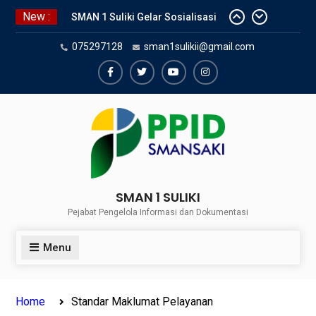
Skip
New :
SMAN 1 Suliki Gelar Sosialisasi
to
Keselamatan Berlalu Lintas
content
075297128
sman1sulikii@gmail.com
Bersama Dinas Perhubungan
Lima Puluh Kota
SNBP 2024 – Rekapitulasi
Facebook
Twiter
Youtube
Instagram
Sementara 24 siswa SMAN 1
Suliki Tembus PTN
Sosialisasi Narkoba bersama
Kasat Reserve Narkoba Polres 50
Kota
SMAN 1 SULIKI
Pejabat Pengelola Informasi dan Dokumentasi
Menu
Home
Standar Maklumat Pelayanan