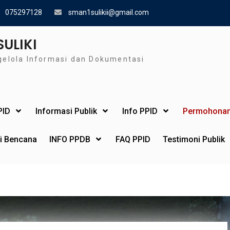
075297128
sman1sulikii@gmail.com
SULIKI
gelola Informasi dan Dokumentasi
PID
Informasi Publik
Info PPID
Permohonan
si Bencana
INFO PPDB
FAQ PPID
Testimoni Publik