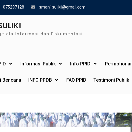
075297128
sman1sulikii@gmail.com
SULIKI
gelola Informasi dan Dokumentasi
PID
Informasi Publik
Info PPID
Permohonan
si Bencana
INFO PPDB
FAQ PPID
Testimoni Publik