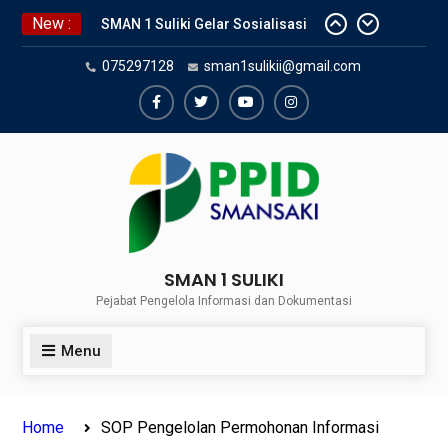
Skip
New :
SMAN 1 Suliki Gelar Sosialisasi
to
Keselamatan Berlalu Lintas
content
075297128
sman1sulikii@gmail.com
Bersama Dinas Perhubungan
Lima Puluh Kota
SNBP 2024 – Rekapitulasi
Facebook
Twiter
Youtube
Instagram
Sementara 24 siswa SMAN 1
Suliki Tembus PTN
Sosialisasi Narkoba bersama
Kasat Reserve Narkoba Polres 50
Kota
SMAN 1 SULIKI
Pejabat Pengelola Informasi dan Dokumentasi
Menu
Home
SOP Pengelolan Permohonan Informasi