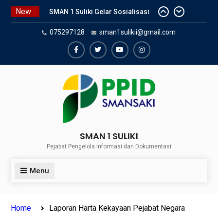
Skip
New :
SMAN 1 Suliki Gelar Sosialisasi
to
Keselamatan Berlalu Lintas
content
075297128
sman1sulikii@gmail.com
Bersama Dinas Perhubungan
Lima Puluh Kota
SNBP 2024 – Rekapitulasi
Facebook
Twiter
Youtube
Instagram
Sementara 24 siswa SMAN 1
Suliki Tembus PTN
Sosialisasi Narkoba bersama
Kasat Reserve Narkoba Polres 50
Kota
SMAN 1 SULIKI
Pejabat Pengelola Informasi dan Dokumentasi
Menu
Home
Laporan Harta Kekayaan Pejabat Negara