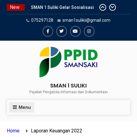
Skip
New :
SMAN 1 Suliki Gelar Sosialisasi
to
Keselamatan Berlalu Lintas
content
075297128
sman1sulikii@gmail.com
Bersama Dinas Perhubungan
Lima Puluh Kota
SNBP 2024 – Rekapitulasi
Facebook
Twiter
Youtube
Instagram
Sementara 24 siswa SMAN 1
Suliki Tembus PTN
Sosialisasi Narkoba bersama
Kasat Reserve Narkoba Polres 50
Kota
SMAN 1 SULIKI
Pejabat Pengelola Informasi dan Dokumentasi
Menu
Home
Laporan Keuangan 2022