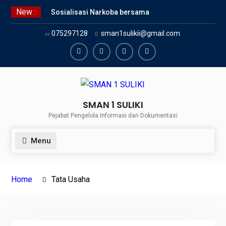
Skip
New :
Sosialisasi Narkoba bersama
to
Kasat Reserve Narkoba Polres 50
content
075297128
sman1sulikii@gmail.com
Kota
SMAN 1 Suliki Gelar Sosialisasi
Keselamatan Berlalu Lintas
Facebook
Twiter
Youtube
Instagram
Bersama Dinas Perhubungan
Lima Puluh Kota
SNBP 2024 – Rekapitulasi
SMAN 1 SULIKI
Sementara 24 siswa SMAN 1
Pejabat Pengelola Informasi dan Dokumentasi
Suliki Tembus PTN
Menu
Home
Tata Usaha