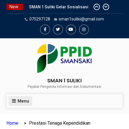
Skip
New :
SMAN 1 Suliki Gelar Sosialisasi
to
Keselamatan Berlalu Lintas
content
075297128
sman1sulikii@gmail.com
Bersama Dinas Perhubungan
Lima Puluh Kota
SNBP 2024 – Rekapitulasi
Facebook
Twiter
Youtube
Instagram
Sementara 24 siswa SMAN 1
Suliki Tembus PTN
Sosialisasi Narkoba bersama
Kasat Reserve Narkoba Polres 50
Kota
SMAN 1 SULIKI
Pejabat Pengelola Informasi dan Dokumentasi
Menu
Home
Prestasi Tenaga Kependidikan