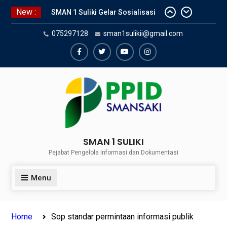
Skip
New :
SMAN 1 Suliki Gelar Sosialisasi
to
Keselamatan Berlalu Lintas
content
075297128
sman1sulikii@gmail.com
Bersama Dinas Perhubungan
Lima Puluh Kota
SNBP 2024 – Rekapitulasi
Facebook
Twiter
Youtube
Instagram
Sementara 24 siswa SMAN 1
Suliki Tembus PTN
Sosialisasi Narkoba bersama
Kasat Reserve Narkoba Polres 50
Kota
SMAN 1 SULIKI
Pejabat Pengelola Informasi dan Dokumentasi
Menu
Home
Sop standar permintaan informasi publik