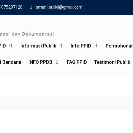
075297128
sman1sulikii@gmail.com
rmasi dan Dokumentasi
PID
Informasi Publik
Info PPID
Permohonan
si Bencana
INFO PPDB
FAQ PPID
Testimoni Publik