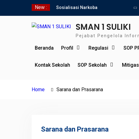
Skip
New :
Sosialisasi Narkoba
to
bersama Kasat Reserve
content
Narkoba Polres 50 Kota
SMAN 1 SULIKI
SMAN 1 Suliki Gelar
Pejabat Pengelola Info
Sosialisasi Keselamatan
Berlalu Lintas Bersama
Beranda
Profil
Regulasi
SOP P
Dinas Perhubungan Lima
Puluh Kota
Kontak Sekolah
SNBP 2024 – Rekapitulasi
SOP Sekolah
Mitiga
Sementara 24 siswa
SMAN 1 Suliki Tembus
PTN
Home
Sarana dan Prasarana
Sarana dan Prasarana