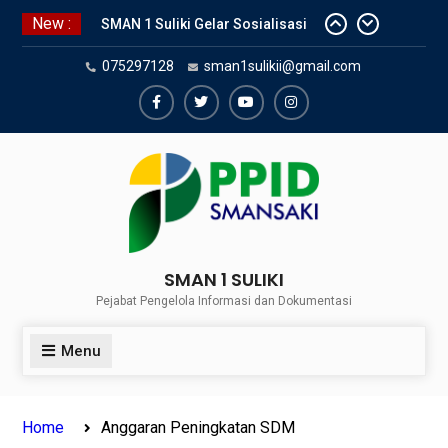
Skip
New :
SMAN 1 Suliki Gelar Sosialisasi
to
Keselamatan Berlalu Lintas
content
075297128
sman1sulikii@gmail.com
Bersama Dinas Perhubungan
Lima Puluh Kota
SNBP 2024 – Rekapitulasi
Facebook
Twiter
Youtube
Instagram
Sementara 24 siswa SMAN 1
Suliki Tembus PTN
Sosialisasi Narkoba bersama
Kasat Reserve Narkoba Polres 50
Kota
SMAN 1 SULIKI
Pejabat Pengelola Informasi dan Dokumentasi
Menu
Home
Anggaran Peningkatan SDM