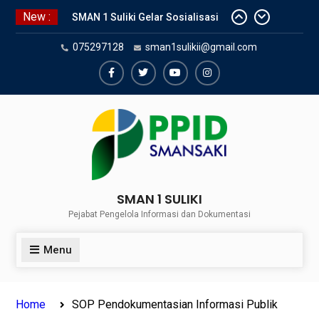
Skip
New :
SMAN 1 Suliki Gelar Sosialisasi
to
Keselamatan Berlalu Lintas
content
075297128
sman1sulikii@gmail.com
Bersama Dinas Perhubungan
Lima Puluh Kota
SNBP 2024 – Rekapitulasi
Facebook
Twiter
Youtube
Instagram
Sementara 24 siswa SMAN 1
Suliki Tembus PTN
Sosialisasi Narkoba bersama
Kasat Reserve Narkoba Polres 50
Kota
SMAN 1 SULIKI
Pejabat Pengelola Informasi dan Dokumentasi
Menu
Home
SOP Pendokumentasian Informasi Publik