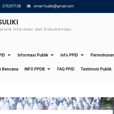
075297128
sman1sulikii@gmail.com
SULIKI
gelola Informasi dan Dokumentasi
PID
Informasi Publik
Info PPID
Permohonan
si Bencana
INFO PPDB
FAQ PPID
Testimoni Publik