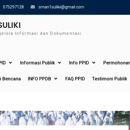
075297128
sman1sulikii@gmail.com
SULIKI
gelola Informasi dan Dokumentasi
PID
Informasi Publik
Info PPID
Permohonan
si Bencana
INFO PPDB
FAQ PPID
Testimoni Publik