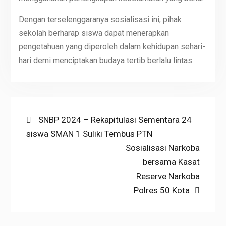
Dengan terselenggaranya sosialisasi ini, pihak
sekolah berharap siswa dapat menerapkan
pengetahuan yang diperoleh dalam kehidupan sehari-
hari demi menciptakan budaya tertib berlalu lintas.
Post
Previous
SNBP 2024 – Rekapitulasi Sementara 24
post:
siswa SMAN 1 Suliki Tembus PTN
navigation
Next
Sosialisasi Narkoba
post:
bersama Kasat
Reserve Narkoba
Polres 50 Kota