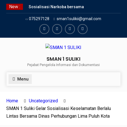
Skip
New :
Sosialisasi Narkoba bersama
to
Kasat Reserve Narkoba Polres 50
content
075297128
sman1sulikii@gmail.com
Kota
SMAN 1 Suliki Gelar Sosialisasi
Keselamatan Berlalu Lintas
Facebook
Twiter
Youtube
Instagram
Bersama Dinas Perhubungan
Lima Puluh Kota
SNBP 2024 – Rekapitulasi
SMAN 1 SULIKI
Sementara 24 siswa SMAN 1
Pejabat Pengelola Informasi dan Dokumentasi
Suliki Tembus PTN
Menu
Home
Uncategorized
SMAN 1 Suliki Gelar Sosialisasi Keselamatan Berlalu
Lintas Bersama Dinas Perhubungan Lima Puluh Kota