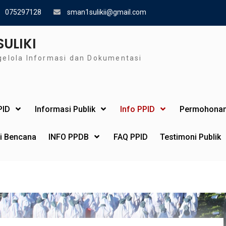
075297128
sman1sulikii@gmail.com
SULIKI
gelola Informasi dan Dokumentasi
PID
Informasi Publik
Info PPID
Permohonan
si Bencana
INFO PPDB
FAQ PPID
Testimoni Publik