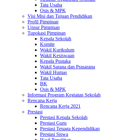
Tata Usaha
Osis & MPK
Visi Misi dan Tujuan Pendidikan
Profil Pimpinan
Unsur Pimpinan
Tupokasi Pimpinan
Kepala Sekolah
Komite
Wakil Kurikulum
Wakil Kesiswaan
Kepala Pustaka
Wakil Sarana dan Prasarana
Wakil Humas
Tata Usaha
BK
Osis & MPK
Informasi Program Kegiatan Sekolah
Rencana Kerja
Rencana Kerja 2021
Prestasi
Prestasi Kepala Sekolah
Prestasi Guru
Prestasi Tenaga Kependidikan
Prestasi Siswa
Hasil Penelitian