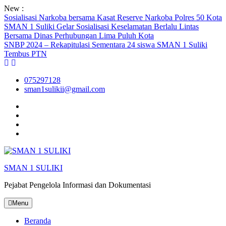
Skip
New :
to
Sosialisasi Narkoba bersama Kasat Reserve Narkoba Polres 50 Kota
content
SMAN 1 Suliki Gelar Sosialisasi Keselamatan Berlalu Lintas
Bersama Dinas Perhubungan Lima Puluh Kota
SNBP 2024 – Rekapitulasi Sementara 24 siswa SMAN 1 Suliki
Tembus PTN
075297128
sman1sulikii@gmail.com
Facebook
Twiter
Youtube
Instagram
SMAN 1 SULIKI
Pejabat Pengelola Informasi dan Dokumentasi
Menu
Beranda