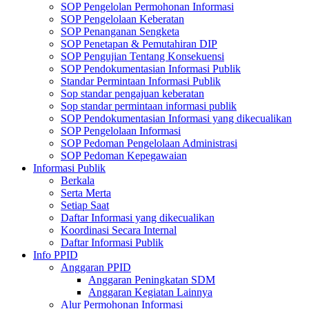
SOP Pengelolan Permohonan Informasi
SOP Pengelolaan Keberatan
SOP Penanganan Sengketa
SOP Penetapan & Pemutahiran DIP
SOP Pengujian Tentang Konsekuensi
SOP Pendokumentasian Informasi Publik
Standar Permintaan Informasi Publik
Sop standar pengajuan keberatan
Sop standar permintaan informasi publik
SOP Pendokumentasian Informasi yang dikecualikan
SOP Pengelolaan Informasi
SOP Pedoman Pengelolaan Administrasi
SOP Pedoman Kepegawaian
Informasi Publik
Berkala
Serta Merta
Setiap Saat
Daftar Informasi yang dikecualikan
Koordinasi Secara Internal
Daftar Informasi Publik
Info PPID
Anggaran PPID
Anggaran Peningkatan SDM
Anggaran Kegiatan Lainnya
Alur Permohonan Informasi