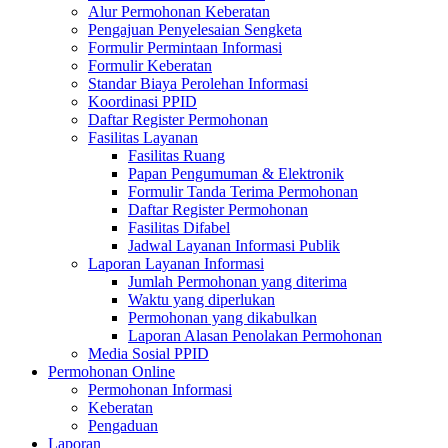
Alur Permohonan Keberatan
Pengajuan Penyelesaian Sengketa
Formulir Permintaan Informasi
Formulir Keberatan
Standar Biaya Perolehan Informasi
Koordinasi PPID
Daftar Register Permohonan
Fasilitas Layanan
Fasilitas Ruang
Papan Pengumuman & Elektronik
Formulir Tanda Terima Permohonan
Daftar Register Permohonan
Fasilitas Difabel
Jadwal Layanan Informasi Publik
Laporan Layanan Informasi
Jumlah Permohonan yang diterima
Waktu yang diperlukan
Permohonan yang dikabulkan
Laporan Alasan Penolakan Permohonan
Media Sosial PPID
Permohonan Online
Permohonan Informasi
Keberatan
Pengaduan
Laporan