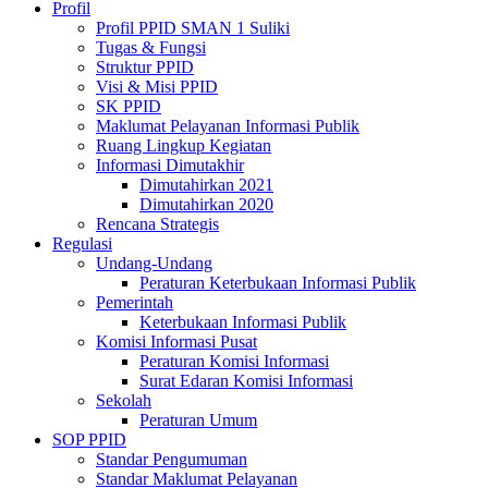
Profil
Profil PPID SMAN 1 Suliki
Tugas & Fungsi
Struktur PPID
Visi & Misi PPID
SK PPID
Maklumat Pelayanan Informasi Publik
Ruang Lingkup Kegiatan
Informasi Dimutakhir
Dimutahirkan 2021
Dimutahirkan 2020
Rencana Strategis
Regulasi
Undang-Undang
Peraturan Keterbukaan Informasi Publik
Pemerintah
Keterbukaan Informasi Publik
Komisi Informasi Pusat
Peraturan Komisi Informasi
Surat Edaran Komisi Informasi
Sekolah
Peraturan Umum
SOP PPID
Standar Pengumuman
Standar Maklumat Pelayanan