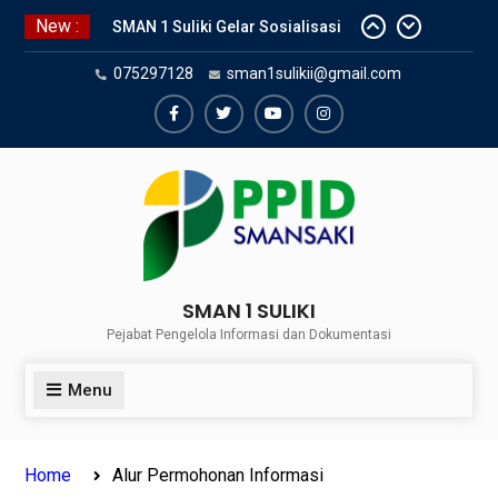
Skip
New :
SMAN 1 Suliki Gelar Sosialisasi
to
Keselamatan Berlalu Lintas
content
075297128
sman1sulikii@gmail.com
Bersama Dinas Perhubungan
Lima Puluh Kota
SNBP 2024 – Rekapitulasi
Facebook
Twiter
Youtube
Instagram
Sementara 24 siswa SMAN 1
Suliki Tembus PTN
Sosialisasi Narkoba bersama
Kasat Reserve Narkoba Polres 50
Kota
SMAN 1 SULIKI
Pejabat Pengelola Informasi dan Dokumentasi
Menu
Home
Alur Permohonan Informasi