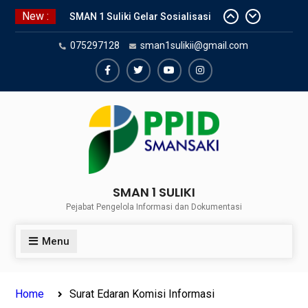
Skip
New :
SMAN 1 Suliki Gelar Sosialisasi
to
Keselamatan Berlalu Lintas
content
075297128
sman1sulikii@gmail.com
Bersama Dinas Perhubungan
Lima Puluh Kota
SNBP 2024 – Rekapitulasi
Facebook
Twiter
Youtube
Instagram
Sementara 24 siswa SMAN 1
Suliki Tembus PTN
Sosialisasi Narkoba bersama
Kasat Reserve Narkoba Polres 50
Kota
SMAN 1 SULIKI
Pejabat Pengelola Informasi dan Dokumentasi
Menu
Home
Surat Edaran Komisi Informasi