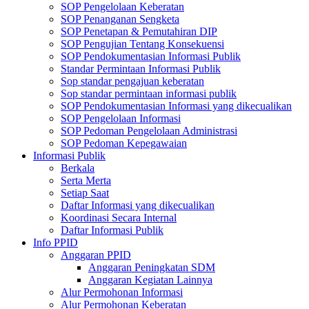
SOP Pengelolaan Keberatan
SOP Penanganan Sengketa
SOP Penetapan & Pemutahiran DIP
SOP Pengujian Tentang Konsekuensi
SOP Pendokumentasian Informasi Publik
Standar Permintaan Informasi Publik
Sop standar pengajuan keberatan
Sop standar permintaan informasi publik
SOP Pendokumentasian Informasi yang dikecualikan
SOP Pengelolaan Informasi
SOP Pedoman Pengelolaan Administrasi
SOP Pedoman Kepegawaian
Informasi Publik
Berkala
Serta Merta
Setiap Saat
Daftar Informasi yang dikecualikan
Koordinasi Secara Internal
Daftar Informasi Publik
Info PPID
Anggaran PPID
Anggaran Peningkatan SDM
Anggaran Kegiatan Lainnya
Alur Permohonan Informasi
Alur Permohonan Keberatan