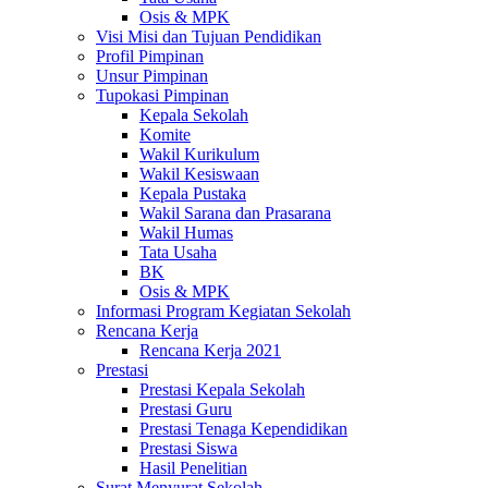
Osis & MPK
Visi Misi dan Tujuan Pendidikan
Profil Pimpinan
Unsur Pimpinan
Tupokasi Pimpinan
Kepala Sekolah
Komite
Wakil Kurikulum
Wakil Kesiswaan
Kepala Pustaka
Wakil Sarana dan Prasarana
Wakil Humas
Tata Usaha
BK
Osis & MPK
Informasi Program Kegiatan Sekolah
Rencana Kerja
Rencana Kerja 2021
Prestasi
Prestasi Kepala Sekolah
Prestasi Guru
Prestasi Tenaga Kependidikan
Prestasi Siswa
Hasil Penelitian
Surat Menyurat Sekolah