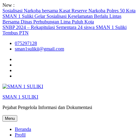
Skip
New :
to
Sosialisasi Narkoba bersama Kasat Reserve Narkoba Polres 50 Kota
content
SMAN 1 Suliki Gelar Sosialisasi Keselamatan Berlalu Lintas
Bersama Dinas Perhubungan Lima Puluh Kota
SNBP 2024 – Rekapitulasi Sementara 24 siswa SMAN 1 Suliki
Tembus PTN
075297128
sman1sulikii@gmail.com
Facebook
Twiter
Youtube
Instagram
SMAN 1 SULIKI
Pejabat Pengelola Informasi dan Dokumentasi
Menu
Beranda
Profil