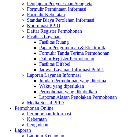
Pengajuan Penyelesaian Sengketa
Formulir Permintaan Informasi
Formulir Keberatan
Standar Biaya Perolehan Informasi
Koordinasi PPID
Daftar Register Permohonan
Fasilitas Layanan
Fasilitas Ruang
Papan Pengumuman & Elektronik
Formulir Tanda Terima Permohonan
Daftar Register Permohonan
Fasilitas Difabel
Jadwal Layanan Informasi Publik
Laporan Layanan Informasi
Jumlah Permohonan yang diterima
Waktu yang diperlukan
Permohonan yang dikabulkan
Laporan Alasan Penolakan Permohonan
Media Sosial PPID
Permohonan Online
Permohonan Informasi
Keberatan
Pengaduan
Laporan
Laporan Keuangan