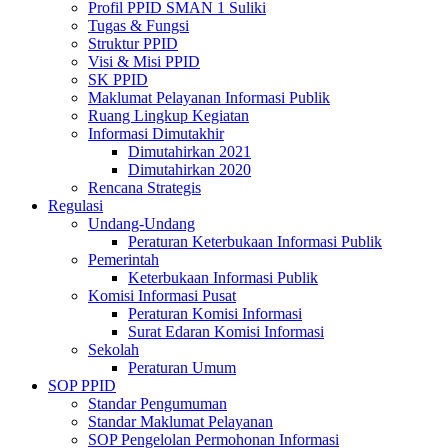
Profil PPID SMAN 1 Suliki
Tugas & Fungsi
Struktur PPID
Visi & Misi PPID
SK PPID
Maklumat Pelayanan Informasi Publik
Ruang Lingkup Kegiatan
Informasi Dimutakhir
Dimutahirkan 2021
Dimutahirkan 2020
Rencana Strategis
Regulasi
Undang-Undang
Peraturan Keterbukaan Informasi Publik
Pemerintah
Keterbukaan Informasi Publik
Komisi Informasi Pusat
Peraturan Komisi Informasi
Surat Edaran Komisi Informasi
Sekolah
Peraturan Umum
SOP PPID
Standar Pengumuman
Standar Maklumat Pelayanan
SOP Pengelolan Permohonan Informasi