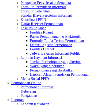
Pengajuan Penyelesaian Sengketa
Formulir Permintaan Informasi
Formulir Keberatan
Standar Biaya Perolehan Informasi
Koordinasi PPID
Daftar Register Permohonan
Fasilitas Layanan
Fasilitas Ruang
Papan Pengumuman & Elektronik
Formulir Tanda Terima Permohonan
Daftar Register Permohonan
Fasilitas Difabel
Jadwal Layanan Informasi Publik
Laporan Layanan Informasi
Jumlah Permohonan yang diterima
Waktu yang diperlukan
Permohonan yang dikabulkan
Laporan Alasan Penolakan Permohonan
Media Sosial PPID
Permohonan Online
Permohonan Informasi
Keberatan
Pengaduan
Laporan
Laporan Keuangan