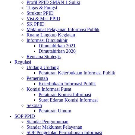
Profil PPID SMAN 1 Suliki
Tugas & Fungsi
Struktur PPID
Visi & Misi PPID
SK PPID
Maklumat Pelayanan Informasi Publik
Ruang Lingkup Kegiatan
Informasi Dimutakhir
Dimutahirkan 2021
Dimutahirkan 2020
Rencana Strategis
Regulasi
Undang-Undang
Peraturan Keterbukaan Informasi Publik
Pemerintah
Keterbukaan Informasi Publik
Komisi Informasi Pusat
Peraturan Komisi Informasi
Surat Edaran Komisi Informasi
Sekolah
Peraturan Umum
SOP PPID
Standar Pengumuman
Standar Maklumat Pelayanan
SOP Pengelolan Permohonan Informasi