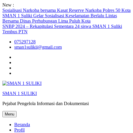
Skip
New :
to
Sosialisasi Narkoba bersama Kasat Reserve Narkoba Polres 50 Kota
content
SMAN 1 Suliki Gelar Sosialisasi Keselamatan Berlalu Lintas
Bersama Dinas Perhubungan Lima Puluh Kota
SNBP 2024 – Rekapitulasi Sementara 24 siswa SMAN 1 Suliki
Tembus PTN
075297128
sman1sulikii@gmail.com
Facebook
Twiter
Youtube
Instagram
SMAN 1 SULIKI
Pejabat Pengelola Informasi dan Dokumentasi
Menu
Beranda
Profil