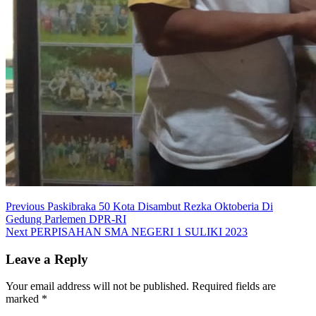
Post
Previous
Previous
Paskibraka 50 Kota Disambut Rezka Oktoberia Di
post:
Gedung Parlemen DPR-RI
navigation
Next
Next
PERPISAHAN SMA NEGERI 1 SULIKI 2023
post:
Leave a Reply
Your email address will not be published.
Required fields are
marked
*