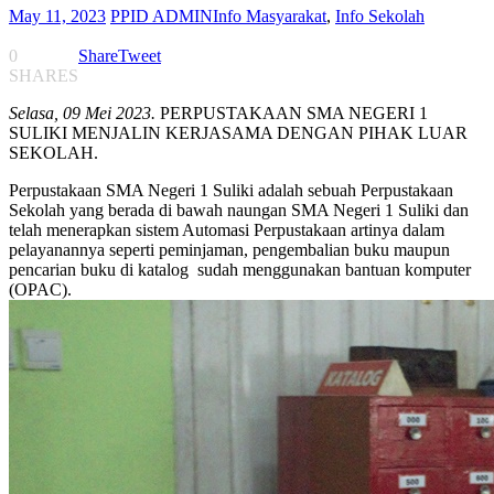
May 11, 2023
PPID ADMIN
Info Masyarakat
,
Info Sekolah
0
Share
Tweet
SHARES
Selasa, 09 Mei 2023.
PERPUSTAKAAN SMA NEGERI 1
SULIKI MENJALIN KERJASAMA DENGAN PIHAK LUAR
SEKOLAH.
Perpustakaan SMA Negeri 1 Suliki adalah sebuah Perpustakaan
Sekolah yang berada di bawah naungan SMA Negeri 1 Suliki dan
telah menerapkan sistem Automasi Perpustakaan artinya dalam
pelayanannya seperti peminjaman, pengembalian buku maupun
pencarian buku di katalog sudah menggunakan bantuan komputer
(OPAC).