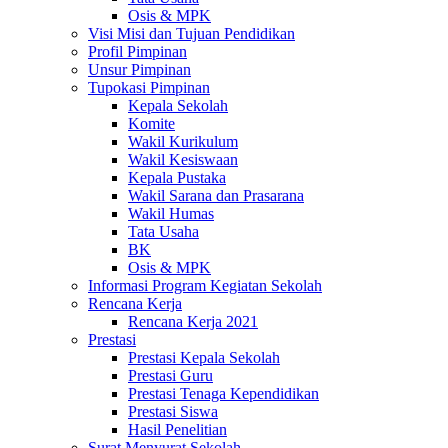
Osis & MPK
Visi Misi dan Tujuan Pendidikan
Profil Pimpinan
Unsur Pimpinan
Tupokasi Pimpinan
Kepala Sekolah
Komite
Wakil Kurikulum
Wakil Kesiswaan
Kepala Pustaka
Wakil Sarana dan Prasarana
Wakil Humas
Tata Usaha
BK
Osis & MPK
Informasi Program Kegiatan Sekolah
Rencana Kerja
Rencana Kerja 2021
Prestasi
Prestasi Kepala Sekolah
Prestasi Guru
Prestasi Tenaga Kependidikan
Prestasi Siswa
Hasil Penelitian
Surat Menyurat Sekolah