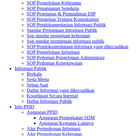
SOP Pengelolaan Keberatan
SOP Penanganan Sengketa
SOP Penetapan & Pemutahiran DIP
SOP Pengujian Tentang Konsekuensi
SOP Pendokumentasian Informasi Publik
Standar Permintaan Informasi Publik
Sop standar pengajuan keberatan
Sop standar permintaan informasi publik
SOP Pendokumentasian Informasi yang dikecualikan
SOP Pengelolaan Informasi
SOP Pedoman Pengelolaan Administrasi
SOP Pedoman Kepegawaian
Informasi Publik
Berkala
Serta Merta
Setiap Saat
Daftar Informasi yang dikecualikan
Koordinasi Secara Internal
Daftar Informasi Publik
Info PPID
Anggaran PPID
Anggaran Peningkatan SDM
Anggaran Kegiatan Lainnya
Alur Permohonan Informasi
Alur Permohonan Keberatan