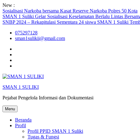
Skip
New :
to
Sosialisasi Narkoba bersama Kasat Reserve Narkoba Polres 50 Kota
content
SMAN 1 Suliki Gelar Sosialisasi Keselamatan Berlalu Lintas Bersa
SNBP 2024 – Rekapitulasi Sementara 24 siswa SMAN 1 Suliki Te
075297128
sman1sulikii@gmail.com
Facebook
Twiter
Youtube
Instagram
SMAN 1 SULIKI
Pejabat Pengelola Informasi dan Dokumentasi
Menu
Beranda
Profil
Profil PPID SMAN 1 Suliki
Tugas & Fungsi