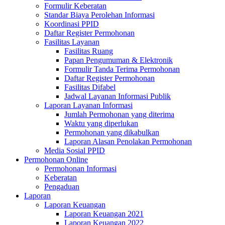
Formulir Keberatan
Standar Biaya Perolehan Informasi
Koordinasi PPID
Daftar Register Permohonan
Fasilitas Layanan
Fasilitas Ruang
Papan Pengumuman & Elektronik
Formulir Tanda Terima Permohonan
Daftar Register Permohonan
Fasilitas Difabel
Jadwal Layanan Informasi Publik
Laporan Layanan Informasi
Jumlah Permohonan yang diterima
Waktu yang diperlukan
Permohonan yang dikabulkan
Laporan Alasan Penolakan Permohonan
Media Sosial PPID
Permohonan Online
Permohonan Informasi
Keberatan
Pengaduan
Laporan
Laporan Keuangan
Laporan Keuangan 2021
Laporan Keuangan 2022