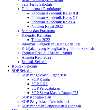
Tata Tertib Sekolah
Dokumentasi Pendukung
Panduan Akademik Kelas XII
Panduan Akademik Kelas XI
Panduan Akademik Kelas X
Notulen Rapat 2022
Sarana dan Prasarana
Kalender Kegiatan
Tahun 2022
Informasi Pengadaan Barang dan Jasa
Kebijakan yang Mengikat bagi Publik Sekolah
Formasi PNS di SMAN 1 Suliki
Agenda Keg. 2022
Statistik Sekolah
Kontak Sekolah
SOP Sekolah
SOP Pengelolaan Organisasi
SOP Kantin
SOP UKS
SOP Perpustakaan
SOP Siswa Masuk Ruang TU
SOP Kepegawaian
SOP Pengelolaan Administrasi
SOP Pedoman Pengelolaan Keuangan