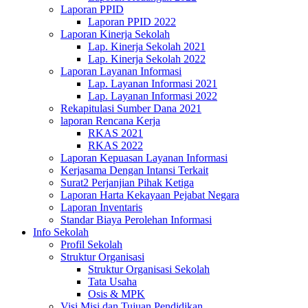
Laporan PPID
Laporan PPID 2022
Laporan Kinerja Sekolah
Lap. Kinerja Sekolah 2021
Lap. Kinerja Sekolah 2022
Laporan Layanan Informasi
Lap. Layanan Informasi 2021
Lap. Layanan Informasi 2022
Rekapitulasi Sumber Dana 2021
laporan Rencana Kerja
RKAS 2021
RKAS 2022
Laporan Kepuasan Layanan Informasi
Kerjasama Dengan Intansi Terkait
Surat2 Perjanjian Pihak Ketiga
Laporan Harta Kekayaan Pejabat Negara
Laporan Inventaris
Standar Biaya Perolehan Informasi
Info Sekolah
Profil Sekolah
Struktur Organisasi
Struktur Organisasi Sekolah
Tata Usaha
Osis & MPK
Visi Misi dan Tujuan Pendidikan