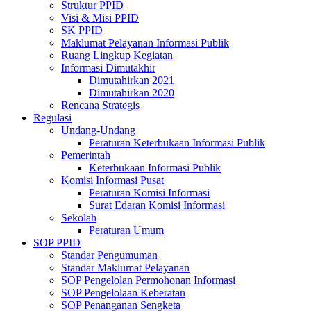
Struktur PPID
Visi & Misi PPID
SK PPID
Maklumat Pelayanan Informasi Publik
Ruang Lingkup Kegiatan
Informasi Dimutakhir
Dimutahirkan 2021
Dimutahirkan 2020
Rencana Strategis
Regulasi
Undang-Undang
Peraturan Keterbukaan Informasi Publik
Pemerintah
Keterbukaan Informasi Publik
Komisi Informasi Pusat
Peraturan Komisi Informasi
Surat Edaran Komisi Informasi
Sekolah
Peraturan Umum
SOP PPID
Standar Pengumuman
Standar Maklumat Pelayanan
SOP Pengelolan Permohonan Informasi
SOP Pengelolaan Keberatan
SOP Penanganan Sengketa