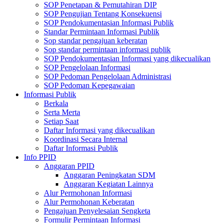
SOP Penetapan & Pemutahiran DIP
SOP Pengujian Tentang Konsekuensi
SOP Pendokumentasian Informasi Publik
Standar Permintaan Informasi Publik
Sop standar pengajuan keberatan
Sop standar permintaan informasi publik
SOP Pendokumentasian Informasi yang dikecualikan
SOP Pengelolaan Informasi
SOP Pedoman Pengelolaan Administrasi
SOP Pedoman Kepegawaian
Informasi Publik
Berkala
Serta Merta
Setiap Saat
Daftar Informasi yang dikecualikan
Koordinasi Secara Internal
Daftar Informasi Publik
Info PPID
Anggaran PPID
Anggaran Peningkatan SDM
Anggaran Kegiatan Lainnya
Alur Permohonan Informasi
Alur Permohonan Keberatan
Pengajuan Penyelesaian Sengketa
Formulir Permintaan Informasi