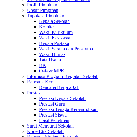
Profil Pimpinan
Unsur Pimpinan
Tupokasi Pimpinan
Kepala Sekolah
Komite
Wakil Kurikulum
Wakil Kesiswaan
Kepala Pustaka
Wakil Sarana dan Prasarana
Wakil Humas
Tata Usaha
BK
Osis & MPK
Informasi Program Kegiatan Sekolah
Rencana Kerja
Rencana Kerja 2021
Prestasi
Prestasi Kepala Sekolah
Prestasi Guru
Prestasi Tenaga Kependidikan
Prestasi Siswa
Hasil Penelitian
Surat Menyurat Sekolah
Kode Etik Sekolah
Rencana Strategis Sekolah