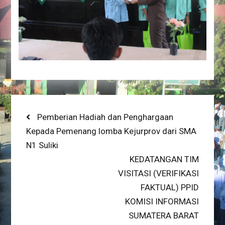
Post
Previous
Pemberian Hadiah dan Penghargaan
post:
Kepada Pemenang lomba Kejurprov dari SMA
navigation
N1 Suliki
Next
KEDATANGAN TIM
post:
VISITASI (VERIFIKASI
FAKTUAL) PPID
KOMISI INFORMASI
SUMATERA BARAT