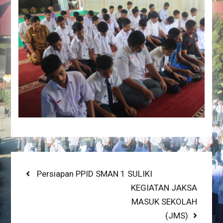
Post
Previous
Persiapan PPID SMAN 1 SULIKI
post:
Next
KEGIATAN JAKSA
navigation
post:
MASUK SEKOLAH
(JMS)