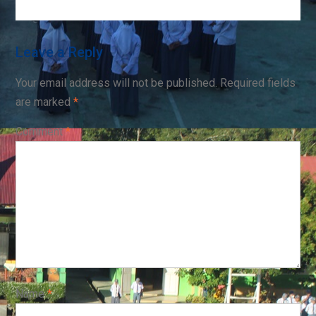
Leave a Reply
Your email address will not be published.
Required fields
are marked
*
Comment
*
Name
*