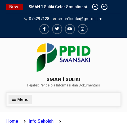
Skip
New :
SNBP 2024 – Rekapitulasi
to
Sementara 24 siswa SMAN 1
content
075297128
sman1sulikii@gmail.com
Suliki Tembus PTN
Sosialisasi Narkoba bersama
Kasat Reserve Narkoba Polres 50
Facebook
Twiter
Youtube
Instagram
Kota
SMAN 1 SULIKI
Pejabat Pengelola Informasi dan Dokumentasi
Menu
Home
Info Sekolah