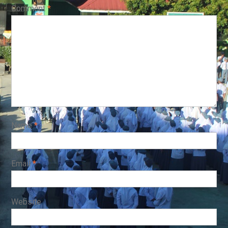
Comment
*
Name
*
Email
*
Website