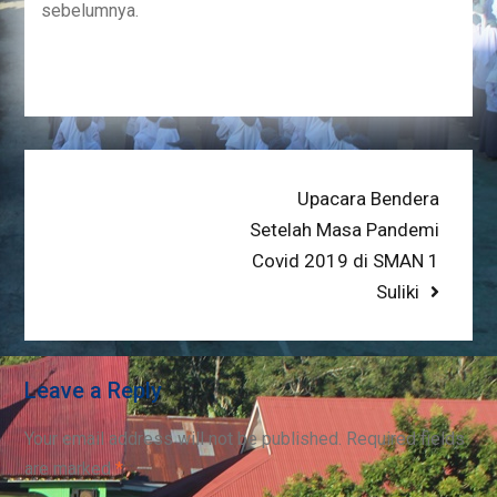
sebelumnya.
Post
Next
Upacara Bendera
post:
Setelah Masa Pandemi
navigation
Covid 2019 di SMAN 1
Suliki
Leave a Reply
Your email address will not be published.
Required fields
are marked
*