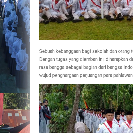
Sebuah kebanggaan bagi sekolah dan orang tu
Dengan tugas yang diemban ini, diharapkan 
rasa bangga sebagai bagian dari bangsa Indon
wujud penghargaan perjuangan para pahlawa