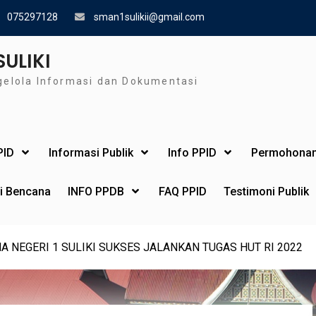
075297128
sman1sulikii@gmail.com
SULIKI
gelola Informasi dan Dokumentasi
PID
Informasi Publik
Info PPID
Permohonan
si Bencana
INFO PPDB
FAQ PPID
Testimoni Publik
 NEGERI 1 SULIKI SUKSES JALANKAN TUGAS HUT RI 2022