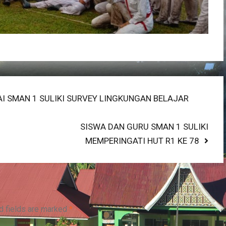
I SMAN 1 SULIKI SURVEY LINGKUNGAN BELAJAR
Next
SISWA DAN GURU SMAN 1 SULIKI
post:
MEMPERINGATI HUT R1 KE 78
d fields are marked
*