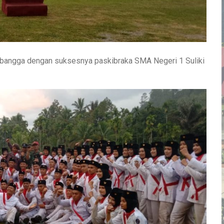
ut bangga dengan suksesnya paskibraka SMA Negeri 1 Suliki