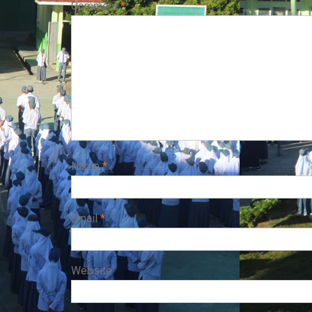
Comment
*
Name
*
Email
*
Website