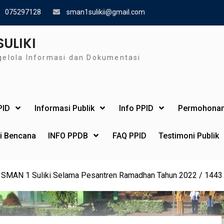
075297128
sman1sulikii@gmail.com
SULIKI
gelola Informasi dan Dokumentasi
PID
Informasi Publik
Info PPID
Permohonan
si Bencana
INFO PPDB
FAQ PPID
Testimoni Publik
a SMAN 1 Suliki Selama Pesantren Ramadhan Tahun 2022 / 1443