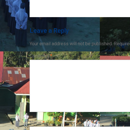
Leave a Reply
Your email address will not be published.
Require
Comment
*
Name
*