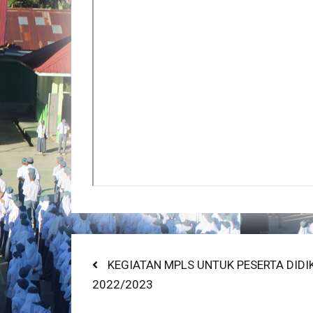
Post
Previous
KEGIATAN MPLS UNTUK PESERTA DIDI
post:
2022/2023
navigation