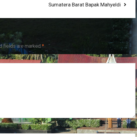
post:
Sumatera Barat Bapak Mahyeldi
d fields are marked
*