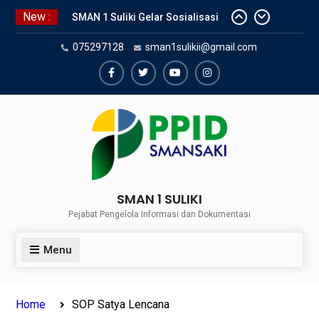
Skip
New :
SMAN 1 Suliki Gelar Sosialisasi
to
Keselamatan Berlalu Lintas
content
075297128
sman1sulikii@gmail.com
Bersama Dinas Perhubungan
Lima Puluh Kota
SNBP 2024 – Rekapitulasi
Facebook
Twiter
Youtube
Instagram
Sementara 24 siswa SMAN 1
Suliki Tembus PTN
Sosialisasi Narkoba bersama
Kasat Reserve Narkoba Polres 50
Kota
SMAN 1 SULIKI
Pejabat Pengelola Informasi dan Dokumentasi
Menu
Home
SOP Satya Lencana