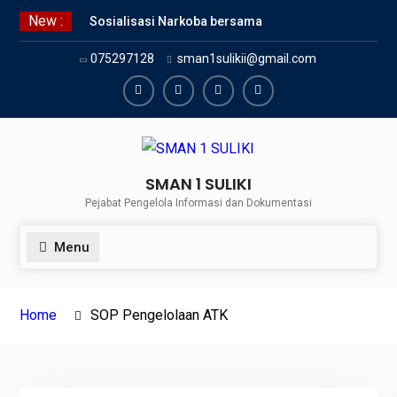
Skip
New :
Sosialisasi Narkoba bersama
to
Kasat Reserve Narkoba Polres 50
content
075297128
sman1sulikii@gmail.com
Kota
SMAN 1 Suliki Gelar Sosialisasi
Keselamatan Berlalu Lintas
Facebook
Twiter
Youtube
Instagram
Bersama Dinas Perhubungan
Lima Puluh Kota
SNBP 2024 – Rekapitulasi
SMAN 1 SULIKI
Sementara 24 siswa SMAN 1
Pejabat Pengelola Informasi dan Dokumentasi
Suliki Tembus PTN
Menu
Home
SOP Pengelolaan ATK