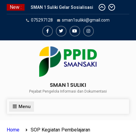
Skip
New :
SMAN 1 Suliki Gelar Sosialisasi
to
Keselamatan Berlalu Lintas
content
075297128
sman1sulikii@gmail.com
Bersama Dinas Perhubungan
Lima Puluh Kota
SNBP 2024 – Rekapitulasi
Facebook
Twiter
Youtube
Instagram
Sementara 24 siswa SMAN 1
Suliki Tembus PTN
Sosialisasi Narkoba bersama
Kasat Reserve Narkoba Polres 50
Kota
SMAN 1 SULIKI
Pejabat Pengelola Informasi dan Dokumentasi
Menu
Home
SOP Kegiatan Pembelajaran