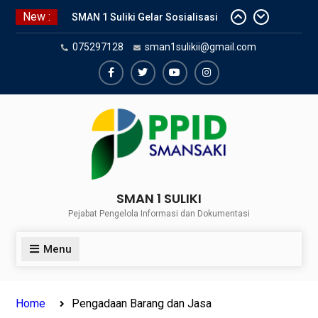
Skip
New :
SMAN 1 Suliki Gelar Sosialisasi
to
Keselamatan Berlalu Lintas
content
075297128
sman1sulikii@gmail.com
Bersama Dinas Perhubungan
Lima Puluh Kota
SNBP 2024 – Rekapitulasi
Facebook
Twiter
Youtube
Instagram
Sementara 24 siswa SMAN 1
Suliki Tembus PTN
Sosialisasi Narkoba bersama
Kasat Reserve Narkoba Polres 50
Kota
SMAN 1 SULIKI
Pejabat Pengelola Informasi dan Dokumentasi
Menu
Home
Pengadaan Barang dan Jasa