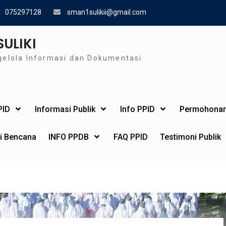
075297128
sman1sulikii@gmail.com
SULIKI
gelola Informasi dan Dokumentasi
PID
Informasi Publik
Info PPID
Permohonan
si Bencana
INFO PPDB
FAQ PPID
Testimoni Publik